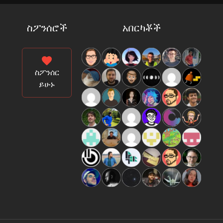
ስፖንሰሮች
አበርካቾች
ስፖንሰር
ይሁኑ