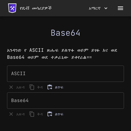
የዴቭ መሳሪያዎች
አማርኛ
Base64
አንዳንድ የ ASCII ጽሑፍ ይለጥፉ ወይም ይፃፉ እና ወደ
Base64 ወይም ወደ ተቃራኒው ይቀየራል።።
ASCII
አጽዳ
ቅዳ
ለጥፍ
Base64
አጽዳ
ቅዳ
ለጥፍ